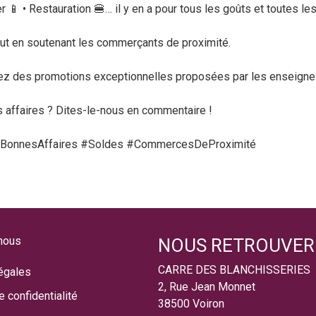
er
📱
• Restauration
🍔
… il y en a pour tous les goûts et toutes le
tout en soutenant les commerçants de proximité.
tez des promotions exceptionnelles proposées par les enseignes
s affaires ? Dites-le-nous en commentaire !
#BonnesAffaires #Soldes #CommercesDeProximité
nous
NOUS RETROUVER
CARRE DES BLANCHISSERIES
égales
2, Rue Jean Monnet
e confidentialité
38500 Voiron