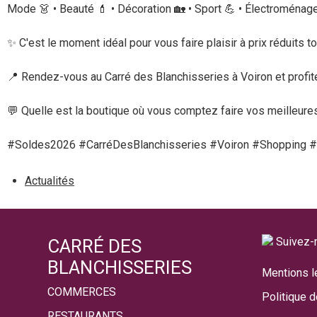
Mode
👗
• Beauté
💄
• Décoration
🏡
• Sport
💪
• Électroménag
✨
C'est le moment idéal pour vous faire plaisir à prix réduits 
📍
Rendez-vous au Carré des Blanchisseries à Voiron et profi
💬
Quelle est la boutique où vous comptez faire vos meilleure
#Soldes2026 #CarréDesBlanchisseries #Voiron #Shopping 
Actualités
Suivez-
CARRÉ DES
BLANCHISSERIES
Mentions l
COMMERCES
Politique d
RESTAURANTS