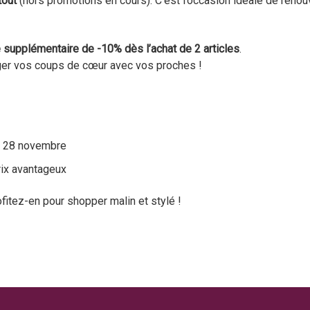
tout
(hors promotions en cours). C’est l’occasion idéale de renouve
 supplémentaire de -10% dès l’achat de 2 articles
.
ger vos coups de cœur avec vos proches !
i 28 novembre
rix avantageux
rofitez-en pour shopper malin et stylé !