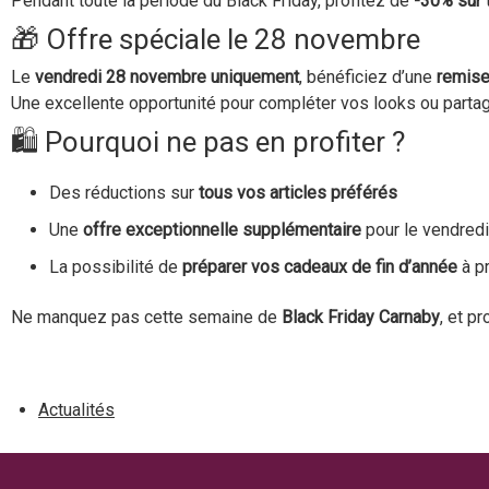
Pendant toute la période du Black Friday, profitez de
-30% sur 
🎁 Offre spéciale le 28 novembre
Le
vendredi 28 novembre uniquement
, bénéficiez d’une
remise
Une excellente opportunité pour compléter vos looks ou parta
🛍️ Pourquoi ne pas en profiter ?
Des réductions sur
tous vos articles préférés
Une
offre exceptionnelle supplémentaire
pour le vendred
La possibilité de
préparer vos cadeaux de fin d’année
à p
Ne manquez pas cette semaine de
Black Friday Carnaby
, et p
Actualités